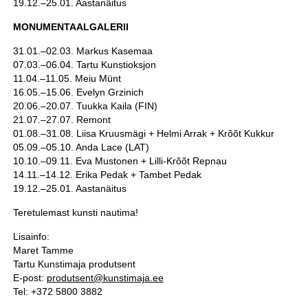
19.12.–25.01. Aastanäitus
MONUMENTAALGALERII
31.01.–02.03. Markus Kasemaa
07.03.–06.04. Tartu Kunstioksjon
11.04.–11.05. Meiu Münt
16.05.–15.06. Evelyn Grzinich
20.06.–20.07. Tuukka Kaila (FIN)
21.07.–27.07. Remont
01.08.–31.08. Liisa Kruusmägi + Helmi Arrak + Krõõt Kukkur
05.09.–05.10. Anda Lace (LAT)
10.10.–09.11. Eva Mustonen + Lilli-Krõõt Repnau
14.11.–14.12. Erika Pedak + Tambet Pedak
19.12.–25.01. Aastanäitus
Teretulemast kunsti nautima!
Lisainfo:
Maret Tamme
Tartu Kunstimaja produtsent
E-post:
produtsent@kunstimaja.ee
Tel: +372 5800 3882