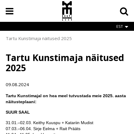
Skip
to
main
content
EST
Tartu Kunstimaja näitused 2025
Breadcrumb
Tartu Kunstimaja näitused
2025
09.08.2024
Tartu Kunstimajal on hea meel tutvustada meie 2025. aasta
näitusteplaani:
SUUR SAAL
31.01.–02.03. Keithy Kuuspu + Katariin Mudist
07.03.–06.04. Sirje Eelma + Rait Prääts