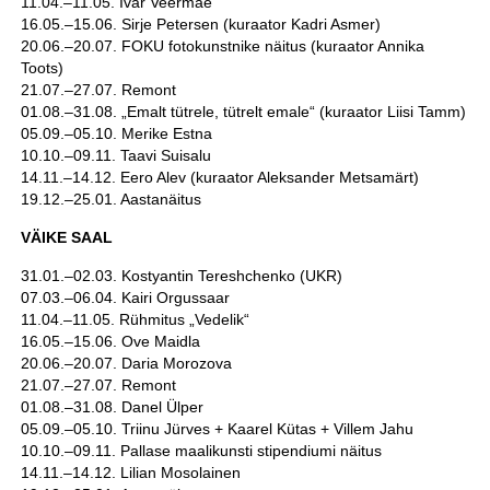
11.04.–11.05. Ivar Veermäe
16.05.–15.06. Sirje Petersen (kuraator Kadri Asmer)
20.06.–20.07. FOKU fotokunstnike näitus (kuraator Annika
Toots)
21.07.–27.07. Remont
01.08.–31.08. „Emalt tütrele, tütrelt emale“ (kuraator Liisi Tamm)
05.09.–05.10. Merike Estna
10.10.–09.11. Taavi Suisalu
14.11.–14.12. Eero Alev (kuraator Aleksander Metsamärt)
19.12.–25.01. Aastanäitus
VÄIKE SAAL
31.01.–02.03. Kostyantin Tereshchenko (UKR)
07.03.–06.04. Kairi Orgussaar
11.04.–11.05. Rühmitus „Vedelik“
16.05.–15.06. Ove Maidla
20.06.–20.07. Daria Morozova
21.07.–27.07. Remont
01.08.–31.08. Danel Ülper
05.09.–05.10. Triinu Jürves + Kaarel Kütas + Villem Jahu
10.10.–09.11. Pallase maalikunsti stipendiumi näitus
14.11.–14.12. Lilian Mosolainen