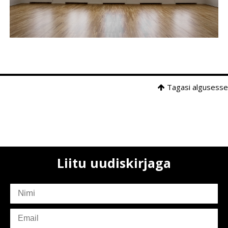
Tagasi algusesse
Liitu uudiskirjaga
subscriber
name
subscriber
email