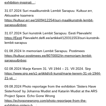
exhibition-inspirati…
;
31.07.2024 Suri maalikunstnik Lembit Sarapuu. Kultuur.err,
Aktuaalne kaamera
https://kultuur.err.ee/1609412254/suri-maalikunstnik-lembit-
sarapuu&nbsp
;
31.07.2024 Suri kunstnik Lembit Sarapuu. Eesti Päevaleht
https://Eesti
Päevaleht.delfi.ee/artikkel/120311553/suri-kunstnik-
lembit-sarapuu
01.08.2024 In memoriam Lembit Sarapuu. Postimees
https://kultuur.postimees.ee/8070002/in-memoriam-lembit-
sarapuu&nbsp
;
02.08.2024 Marje Kerem 31. VII 1944 – 21. VII 2024. Sirp
https://www.sirp.ee/s1-artiklid/c6-kunst/marje-kerem-31-vii-1944-
21-vii…
;
09.08.2024 Photo reportage from the exhibition 'Sisters Have
Sisterhood' by Johanna Mudist and Katariin Mudist at the ARS
Project Space. Echo Gone Wrong
https://echogonewrong.com/photo-reportage-from-the-
exhibition-sisters-h…
;