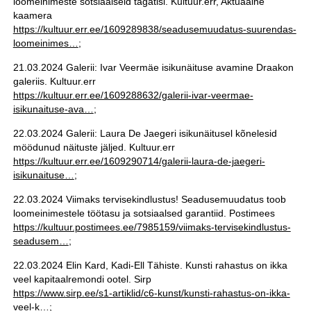
loomeinimeste sotsiaalseid tagatisi. Kultuur.err, Aktuaalne
kaamera
https://kultuur.err.ee/1609289838/seadusemuudatus-suurendas-
loomeinimes…
;
21.03.2024 Galerii: Ivar Veermäe isikunäituse avamine Draakon
galeriis. Kultuur.err
https://kultuur.err.ee/1609288632/galerii-ivar-veermae-
isikunaituse-ava…
;
22.03.2024 Galerii: Laura De Jaegeri isikunäitusel kõnelesid
möödunud näituste jäljed. Kultuur.err
https://kultuur.err.ee/1609290714/galerii-laura-de-jaegeri-
isikunaituse…
;
22.03.2024 Viimaks tervisekindlustus! Seadusemuudatus toob
loomeinimestele töötasu ja sotsiaalsed garantiid. Postimees
https://kultuur.postimees.ee/7985159/viimaks-tervisekindlustus-
seadusem…
;
22.03.2024 Elin Kard, Kadi-Ell Tähiste. Kunsti rahastus on ikka
veel kapitaalremondi ootel. Sirp
https://www.sirp.ee/s1-artiklid/c6-kunst/kunsti-rahastus-on-ikka-
veel-k…
;