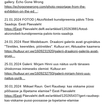
gallery. Echo Gone Wrong
https://echogonewrong.com/photo-reportage-from-the-
exhibition-on-the-ed…
;
21.01.2024 FOTOD | AkzoNobeli kunstipreemia pälvis Tõnis
Saadoja. Eesti Päevaleht
https://Eesti
Päevaleht.delfi.ee/artikkel/120263881/fotod-
akzonobeli-kunstipreemia-palvis-tonis-saadoja
24.01.2024 Reet Weidebaum. Draakoni galeriis avati grupinäitus
"Tiireldes, keereldes, pööreldes". Kultuur.err, Aktuaalne kaamera
https://kultuur.err.ee/1609231920/galerii-draakoni-galeriis-avati-
grupi…
25.01.2024 Galerii: Mirjam Hinni uus näitus uurib tänases
ühiskonnas inimeseks olemist. Kultuur.err
https://kultuur.err.ee/1609232793/galerii-mirjam-hinni-uus-
naitus-uurib…
30.01.2024 Miikael Raun. Gert Raudsep: kas viskame püssi
põõsasse ja lõpetame elamise? Eesti Päevaleht
https://Eesti
Päevaleht.delfi.ee/artikkel/120265437/gert-raudsep-
kas-viskame-pussi-poosasse-ja-lopetame-elamise