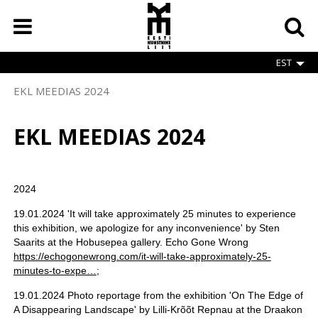
Skip
to
main
content
EST
EKL MEEDIAS 2024
Breadcrumb
EKL MEEDIAS 2024
2024
19.01.2024 'It will take approximately 25 minutes to experience
this exhibition, we apologize for any inconvenience' by Sten
Saarits at the Hobusepea gallery. Echo Gone Wrong
https://echogonewrong.com/it-will-take-approximately-25-
minutes-to-expe…
;
19.01.2024 Photo reportage from the exhibition 'On The Edge of
A Disappearing Landscape' by Lilli-Krõõt Repnau at the Draakon