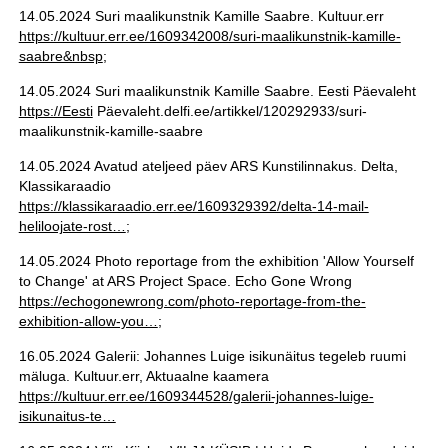
14.05.2024 Suri maalikunstnik Kamille Saabre. Kultuur.err
https://kultuur.err.ee/1609342008/suri-maalikunstnik-kamille-
saabre&nbsp
;
14.05.2024 Suri maalikunstnik Kamille Saabre. Eesti Päevaleht
https://Eesti
Päevaleht.delfi.ee/artikkel/120292933/suri-
maalikunstnik-kamille-saabre
14.05.2024 Avatud ateljeed päev ARS Kunstilinnakus. Delta,
Klassikaraadio
https://klassikaraadio.err.ee/1609329392/delta-14-mail-
heliloojate-rost…
;
14.05.2024 Photo reportage from the exhibition 'Allow Yourself
to Change' at ARS Project Space. Echo Gone Wrong
https://echogonewrong.com/photo-reportage-from-the-
exhibition-allow-you…
;
16.05.2024 Galerii: Johannes Luige isikunäitus tegeleb ruumi
mäluga. Kultuur.err, Aktuaalne kaamera
https://kultuur.err.ee/1609344528/galerii-johannes-luige-
isikunaitus-te…