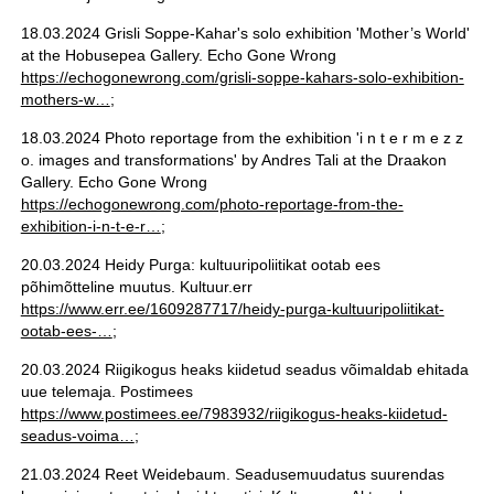
18.03.2024 Grisli Soppe-Kahar's solo exhibition 'Mother’s World'
at the Hobusepea Gallery. Echo Gone Wrong
https://echogonewrong.com/grisli-soppe-kahars-solo-exhibition-
mothers-w…
;
18.03.2024 Photo reportage from the exhibition 'i n t e r m e z z
o. images and transformations' by Andres Tali at the Draakon
Gallery. Echo Gone Wrong
https://echogonewrong.com/photo-reportage-from-the-
exhibition-i-n-t-e-r…
;
20.03.2024 Heidy Purga: kultuuripoliitikat ootab ees
põhimõtteline muutus. Kultuur.err
https://www.err.ee/1609287717/heidy-purga-kultuuripoliitikat-
ootab-ees-…
;
20.03.2024 Riigikogus heaks kiidetud seadus võimaldab ehitada
uue telemaja. Postimees
https://www.postimees.ee/7983932/riigikogus-heaks-kiidetud-
seadus-voima…
;
21.03.2024 Reet Weidebaum. Seadusemuudatus suurendas