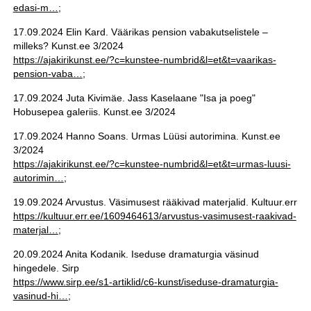
edasi-m…
;
17.09.2024 Elin Kard. Väärikas pension vabakutselistele –
milleks? Kunst.ee 3/2024
https://ajakirikunst.ee/?c=kunstee-numbrid&l=et&t=vaarikas-
pension-vaba…
;
17.09.2024 Juta Kivimäe. Jass Kaselaane "Isa ja poeg"
Hobusepea galeriis. Kunst.ee 3/2024
17.09.2024 Hanno Soans. Urmas Lüüsi autorimina. Kunst.ee
3/2024
https://ajakirikunst.ee/?c=kunstee-numbrid&l=et&t=urmas-luusi-
autorimin…
;
19.09.2024 Arvustus. Väsimusest rääkivad materjalid. Kultuur.err
https://kultuur.err.ee/1609464613/arvustus-vasimusest-raakivad-
materjal…
;
20.09.2024 Anita Kodanik. Iseduse dramaturgia väsinud
hingedele. Sirp
https://www.sirp.ee/s1-artiklid/c6-kunst/iseduse-dramaturgia-
vasinud-hi…
;