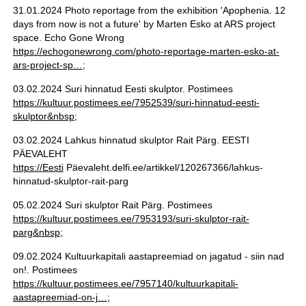
31.01.2024 Photo reportage from the exhibition 'Apophenia. 12
days from now is not a future' by Marten Esko at ARS project
space. Echo Gone Wrong
https://echogonewrong.com/photo-reportage-marten-esko-at-
ars-project-sp…
;
03.02.2024 Suri hinnatud Eesti skulptor. Postimees
https://kultuur.postimees.ee/7952539/suri-hinnatud-eesti-
skulptor&nbsp
;
03.02.2024 Lahkus hinnatud skulptor Rait Pärg. EESTI
PÄEVALEHT
https://Eesti
Päevaleht.delfi.ee/artikkel/120267366/lahkus-
hinnatud-skulptor-rait-parg
05.02.2024 Suri skulptor Rait Pärg. Postimees
https://kultuur.postimees.ee/7953193/suri-skulptor-rait-
parg&nbsp
;
09.02.2024 Kultuurkapitali aastapreemiad on jagatud - siin nad
on!. Postimees
https://kultuur.postimees.ee/7957140/kultuurkapitali-
aastapreemiad-on-j…
;