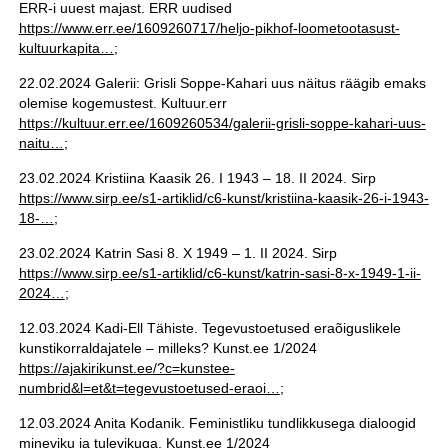
ERR-i uuest majast. ERR uudised
https://www.err.ee/1609260717/heljo-pikhof-loometootasust-
kultuurkapita…
;
22.02.2024 Galerii: Grisli Soppe-Kahari uus näitus räägib emaks
olemise kogemustest. Kultuur.err
https://kultuur.err.ee/1609260534/galerii-grisli-soppe-kahari-uus-
naitu…
;
23.02.2024 Kristiina Kaasik 26. I 1943 – 18. II 2024. Sirp
https://www.sirp.ee/s1-artiklid/c6-kunst/kristiina-kaasik-26-i-1943-
18-…
;
23.02.2024 Katrin Sasi 8. X 1949 – 1. II 2024. Sirp
https://www.sirp.ee/s1-artiklid/c6-kunst/katrin-sasi-8-x-1949-1-ii-
2024…
;
12.03.2024 Kadi-Ell Tähiste. Tegevustoetused eraõiguslikele
kunstikorraldajatele – milleks? Kunst.ee 1/2024
https://ajakirikunst.ee/?c=kunstee-
numbrid&l=et&t=tegevustoetused-eraoi…
;
12.03.2024 Anita Kodanik. Feministliku tundlikkusega dialoogid
mineviku ja tulevikuga. Kunst.ee 1/2024