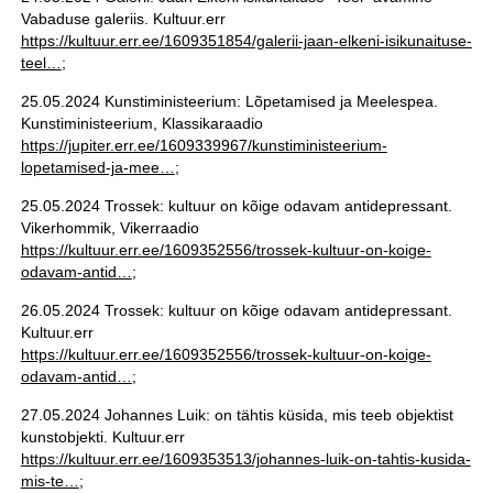
Vabaduse galeriis. Kultuur.err
https://kultuur.err.ee/1609351854/galerii-jaan-elkeni-isikunaituse-
teel…
;
25.05.2024 Kunstiministeerium: Lõpetamised ja Meelespea.
Kunstiministeerium, Klassikaraadio
https://jupiter.err.ee/1609339967/kunstiministeerium-
lopetamised-ja-mee…
;
25.05.2024 Trossek: kultuur on kõige odavam antidepressant.
Vikerhommik, Vikerraadio
https://kultuur.err.ee/1609352556/trossek-kultuur-on-koige-
odavam-antid…
;
26.05.2024 Trossek: kultuur on kõige odavam antidepressant.
Kultuur.err
https://kultuur.err.ee/1609352556/trossek-kultuur-on-koige-
odavam-antid…
;
27.05.2024 Johannes Luik: on tähtis küsida, mis teeb objektist
kunstobjekti. Kultuur.err
https://kultuur.err.ee/1609353513/johannes-luik-on-tahtis-kusida-
mis-te…
;