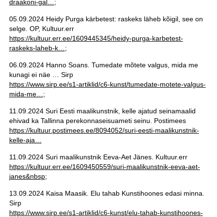
draakoni-gal…
;
05.09.2024 Heidy Purga kärbetest: raskeks läheb kõigil, see on
selge. OP, Kultuur.err
https://kultuur.err.ee/1609445345/heidy-purga-karbetest-
raskeks-laheb-k…
;
06.09.2024 Hanno Soans. Tumedate mõtete valgus, mida me
kunagi ei näe … Sirp
https://www.sirp.ee/s1-artiklid/c6-kunst/tumedate-motete-valgus-
mida-me…
;
11.09.2024 Suri Eesti maalikunstnik, kelle ajatud seinamaalid
ehivad ka Tallinna perekonnaseisuameti seinu. Postimees
https://kultuur.postimees.ee/8094052/suri-eesti-maalikunstnik-
kelle-aja…
11.09.2024 Suri maalikunstnik Eeva-Aet Jänes. Kultuur.err
https://kultuur.err.ee/1609450559/suri-maalikunstnik-eeva-aet-
janes&nbsp
;
13.09.2024 Kaisa Maasik. Elu tahab Kunstihoones edasi minna.
Sirp
https://www.sirp.ee/s1-artiklid/c6-kunst/elu-tahab-kunstihoones-