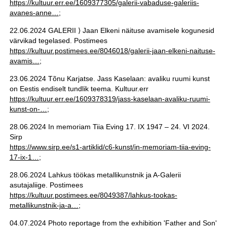
https://kultuur.err.ee/1609377305/galerii-vabaduse-galeriis-
avanes-anne…
;
22.06.2024 GALERII ⟩ Jaan Elkeni näituse avamisele kogunesid
värvikad tegelased. Postimees
https://kultuur.postimees.ee/8046018/galerii-jaan-elkeni-naituse-
avamis…
;
23.06.2024 Tõnu Karjatse. Jass Kaselaan: avaliku ruumi kunst
on Eestis endiselt tundlik teema. Kultuur.err
https://kultuur.err.ee/1609378319/jass-kaselaan-avaliku-ruumi-
kunst-on-…
;
28.06.2024 In memoriam Tiia Eving 17. IX 1947 – 24. VI 2024.
Sirp
https://www.sirp.ee/s1-artiklid/c6-kunst/in-memoriam-tiia-eving-
17-ix-1…
;
28.06.2024 Lahkus töökas metallikunstnik ja A-Galerii
asutajaliige. Postimees
https://kultuur.postimees.ee/8049387/lahkus-tookas-
metallikunstnik-ja-a…
;
04.07.2024 Photo reportage from the exhibition 'Father and Son'