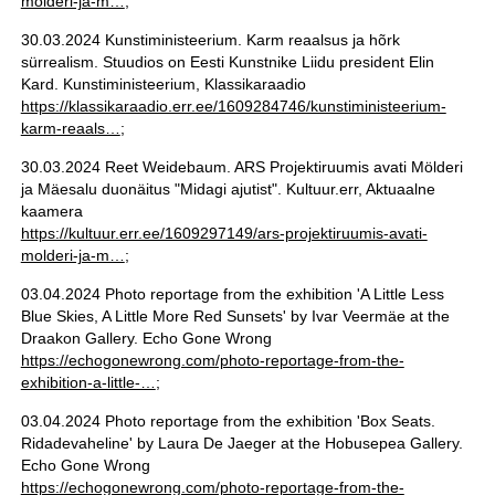
molderi-ja-m…
;
30.03.2024 Kunstiministeerium. Karm reaalsus ja hõrk
sürrealism. Stuudios on Eesti Kunstnike Liidu president Elin
Kard. Kunstiministeerium, Klassikaraadio
https://klassikaraadio.err.ee/1609284746/kunstiministeerium-
karm-reaals…
;
30.03.2024 Reet Weidebaum. ARS Projektiruumis avati Mölderi
ja Mäesalu duonäitus "Midagi ajutist". Kultuur.err, Aktuaalne
kaamera
https://kultuur.err.ee/1609297149/ars-projektiruumis-avati-
molderi-ja-m…
;
03.04.2024 Photo reportage from the exhibition 'A Little Less
Blue Skies, A Little More Red Sunsets' by Ivar Veermäe at the
Draakon Gallery. Echo Gone Wrong
https://echogonewrong.com/photo-reportage-from-the-
exhibition-a-little-…
;
03.04.2024 Photo reportage from the exhibition 'Box Seats.
Ridadevaheline' by Laura De Jaeger at the Hobusepea Gallery.
Echo Gone Wrong
https://echogonewrong.com/photo-reportage-from-the-