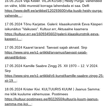
16.05.2024 Vilja Kiisler. VILJA KÜSIB | Heidy Purga: vahendeid
on vähe, kõiki muresid korraga lahendada ei saa. Delfi
https://www.delfi.ee/artikkel/120293600/vilja-kusib-heidy-purga-
vahende…
;
17.05.2024 Tõnu Karjatse. Galerii: klaasikunstnik Eeva Käsperi
isikunäitus "Vaikuses". Kultuur.err, Aktuaalne kaamera
https://kultuur.err.ee/1609345602/galerii-klaasikunstnik-eeva-
kasperi-i…
;
17.05.2024 Kaarel tarand. Taevast sajab aknaid. Sirp
https://www.sirp.ee/s1-artiklid/arvamus/taevast-sajab-
aknaid/&nbsp
;
17.05.2024 Kamille Saabre Zingg 25. XII 1970 – 12. V 2024.
Sirp
https://www.sirp.ee/s1-artiklid/c6-kunst/kamille-saabre-zingg-25-
xii-19…
;
18.05.2024 Krister Kivi. KULTUURIS KUUM ⟩ Jaanus Samma:
me kõik kuulume vähemusse. Postimees
https://kultuur.postimees.ee/8022650/kultuuris-kuum-jaanus-
samma-me-koi…
;