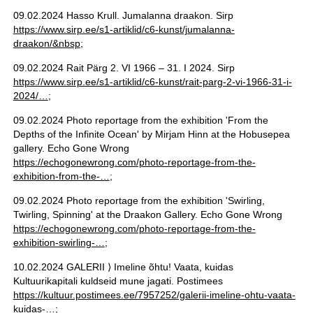
09.02.2024 Hasso Krull. Jumalanna draakon. Sirp
https://www.sirp.ee/s1-artiklid/c6-kunst/jumalanna-
draakon/&nbsp
;
09.02.2024 Rait Pärg 2. VI 1966 – 31. I 2024. Sirp
https://www.sirp.ee/s1-artiklid/c6-kunst/rait-parg-2-vi-1966-31-i-
2024/…
;
09.02.2024 Photo reportage from the exhibition 'From the
Depths of the Infinite Ocean' by Mirjam Hinn at the Hobusepea
gallery. Echo Gone Wrong
https://echogonewrong.com/photo-reportage-from-the-
exhibition-from-the-…
;
09.02.2024 Photo reportage from the exhibition 'Swirling,
Twirling, Spinning' at the Draakon Gallery. Echo Gone Wrong
https://echogonewrong.com/photo-reportage-from-the-
exhibition-swirling-…
;
10.02.2024 GALERII ⟩ Imeline õhtu! Vaata, kuidas
Kultuurikapitali kuldseid mune jagati. Postimees
https://kultuur.postimees.ee/7957252/galerii-imeline-ohtu-vaata-
kuidas-…
;