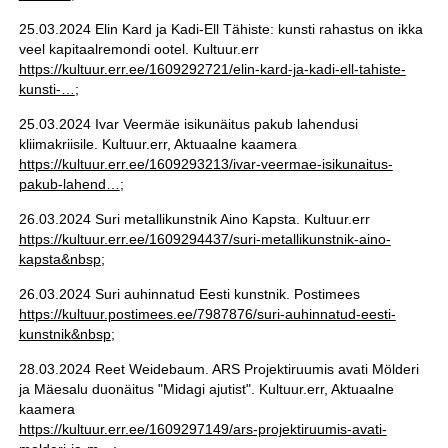
25.03.2024 Elin Kard ja Kadi-Ell Tähiste: kunsti rahastus on ikka
veel kapitaalremondi ootel. Kultuur.err
https://kultuur.err.ee/1609292721/elin-kard-ja-kadi-ell-tahiste-
kunsti-…
;
25.03.2024 Ivar Veermäe isikunäitus pakub lahendusi
kliimakriisile. Kultuur.err, Aktuaalne kaamera
https://kultuur.err.ee/1609293213/ivar-veermae-isikunaitus-
pakub-lahend…
;
26.03.2024 Suri metallikunstnik Aino Kapsta. Kultuur.err
https://kultuur.err.ee/1609294437/suri-metallikunstnik-aino-
kapsta&nbsp
;
26.03.2024 Suri auhinnatud Eesti kunstnik. Postimees
https://kultuur.postimees.ee/7987876/suri-auhinnatud-eesti-
kunstnik&nbsp
;
28.03.2024 Reet Weidebaum. ARS Projektiruumis avati Mölderi
ja Mäesalu duonäitus "Midagi ajutist". Kultuur.err, Aktuaalne
kaamera
https://kultuur.err.ee/1609297149/ars-projektiruumis-avati-