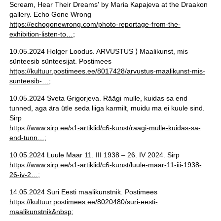
Scream, Hear Their Dreams' by Maria Kapajeva at the Draakon
gallery. Echo Gone Wrong
https://echogonewrong.com/photo-reportage-from-the-
exhibition-listen-to…
;
10.05.2024 Holger Loodus. ARVUSTUS ⟩ Maalikunst, mis
sünteesib sünteesijat. Postimees
https://kultuur.postimees.ee/8017428/arvustus-maalikunst-mis-
sunteesib-…
;
10.05.2024 Sveta Grigorjeva. Räägi mulle, kuidas sa end
tunned, aga ära ütle seda liiga karmilt, muidu ma ei kuule sind.
Sirp
https://www.sirp.ee/s1-artiklid/c6-kunst/raagi-mulle-kuidas-sa-
end-tunn…
;
10.05.2024 Luule Maar 11. III 1938 – 26. IV 2024. Sirp
https://www.sirp.ee/s1-artiklid/c6-kunst/luule-maar-11-iii-1938-
26-iv-2…
;
14.05.2024 Suri Eesti maalikunstnik. Postimees
https://kultuur.postimees.ee/8020480/suri-eesti-
maalikunstnik&nbsp
;