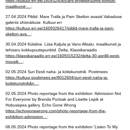
https://kultuur.err.ee/1609324065/ars-projektiruumis-kohtub-
maalikunst-…
;
27.04.2024 Pildid: Mare Tralla ja Pam Skelton avasid Vabaduse
galeriis ühisnäituse. Kultuur.err
https://kultuur.err.ee/1609326417/pildid-mare-tralla-ja-pam-
skelton-ava…
;
30.04.2024 Külaline. Liisa Kaljula ja Vano Allsalu: maalikunsti ja
tehisaru kokkupuutepunktid. Delta, Klassikaraadio
https://klassikaraadio.err.ee/1609315232/delta-30-aprillil-eesti-
muusik…
;
02.05.2024 Suri Eesti naha- ja köitekunstnik. Postimees
https://kultuur.postimees.ee/8012604/suri-eesti-naha-ja-
koitekunstnik&n…
;
02.05.2024 Photo reportage from the exhibition ‘Admission Not
For Everyone’ by Brenda Purtsak and Lisette Lepik at
Hobusepea gallery. Echo Gone Wrong
https://echogonewrong.com/photo-reportage-from-the-
exhibition-admission…
;
08.05.2024 Photo reportage from the exhibition 'Listen To My