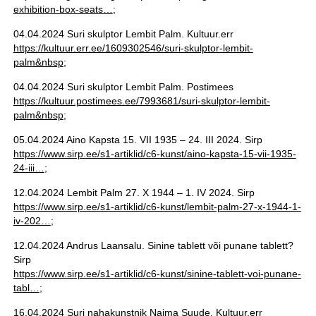
exhibition-box-seats…
;
04.04.2024 Suri skulptor Lembit Palm. Kultuur.err
https://kultuur.err.ee/1609302546/suri-skulptor-lembit-
palm&nbsp
;
04.04.2024 Suri skulptor Lembit Palm. Postimees
https://kultuur.postimees.ee/7993681/suri-skulptor-lembit-
palm&nbsp
;
05.04.2024 Aino Kapsta 15. VII 1935 – 24. III 2024. Sirp
https://www.sirp.ee/s1-artiklid/c6-kunst/aino-kapsta-15-vii-1935-
24-iii…
;
12.04.2024 Lembit Palm 27. X 1944 – 1. IV 2024. Sirp
https://www.sirp.ee/s1-artiklid/c6-kunst/lembit-palm-27-x-1944-1-
iv-202…
;
12.04.2024 Andrus Laansalu. Sinine tablett või punane tablett?
Sirp
https://www.sirp.ee/s1-artiklid/c6-kunst/sinine-tablett-voi-punane-
tabl…
;
16.04.2024 Suri nahakunstnik Naima Suude. Kultuur.err