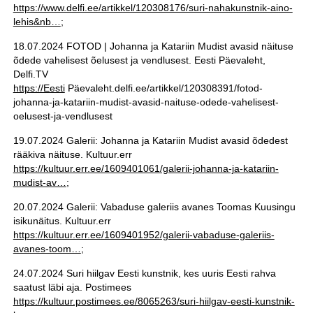
https://www.delfi.ee/artikkel/120308176/suri-nahakunstnik-aino-
lehis&nb…
;
18.07.2024 FOTOD | Johanna ja Katariin Mudist avasid näituse
õdede vahelisest õelusest ja vendlusest. Eesti Päevaleht,
Delfi.TV
https://Eesti
Päevaleht.delfi.ee/artikkel/120308391/fotod-
johanna-ja-katariin-mudist-avasid-naituse-odede-vahelisest-
oelusest-ja-vendlusest
19.07.2024 Galerii: Johanna ja Katariin Mudist avasid õdedest
rääkiva näituse. Kultuur.err
https://kultuur.err.ee/1609401061/galerii-johanna-ja-katariin-
mudist-av…
;
20.07.2024 Galerii: Vabaduse galeriis avanes Toomas Kuusingu
isikunäitus. Kultuur.err
https://kultuur.err.ee/1609401952/galerii-vabaduse-galeriis-
avanes-toom…
;
24.07.2024 Suri hiilgav Eesti kunstnik, kes uuris Eesti rahva
saatust läbi aja. Postimees
https://kultuur.postimees.ee/8065263/suri-hiilgav-eesti-kunstnik-