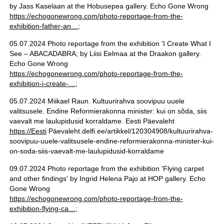
by Jass Kaselaan at the Hobusepea gallery. Echo Gone Wrong
https://echogonewrong.com/photo-reportage-from-the-
exhibition-father-an…
;
05.07.2024 Photo reportage from the exhibition 'I Create What I
See – ABACADABRA; by Liisi Eelmaa at the Draakon gallery.
Echo Gone Wrong
https://echogonewrong.com/photo-reportage-from-the-
exhibition-i-create-…
;
05.07.2024 Miikael Raun. Kultuurirahva soovipuu uuele
valitsusele. Endine Reformierakonna minister: kui on sõda, siis
vaevalt me laulupidusid korraldame. Eesti Päevaleht
https://Eesti
Päevaleht.delfi.ee/artikkel/120304908/kultuurirahva-
soovipuu-uuele-valitsusele-endine-reformierakonna-minister-kui-
on-soda-siis-vaevalt-me-laulupidusid-korraldame
09.07.2024 Photo reportage from the exhibition 'Flying carpet
and other findings' by Ingrid Helena Pajo at HOP gallery. Echo
Gone Wrong
https://echogonewrong.com/photo-reportage-from-the-
exhibition-flying-ca…
;