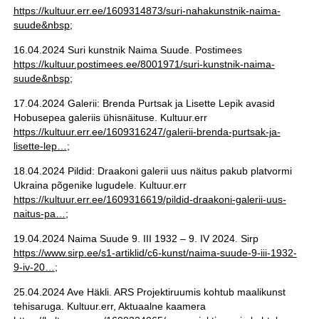
https://kultuur.err.ee/1609314873/suri-nahakunstnik-naima-
suude&nbsp
;
16.04.2024 Suri kunstnik Naima Suude. Postimees
https://kultuur.postimees.ee/8001971/suri-kunstnik-naima-
suude&nbsp
;
17.04.2024 Galerii: Brenda Purtsak ja Lisette Lepik avasid
Hobusepea galeriis ühisnäituse. Kultuur.err
https://kultuur.err.ee/1609316247/galerii-brenda-purtsak-ja-
lisette-lep…
;
18.04.2024 Pildid: Draakoni galerii uus näitus pakub platvormi
Ukraina põgenike lugudele. Kultuur.err
https://kultuur.err.ee/1609316619/pildid-draakoni-galerii-uus-
naitus-pa…
;
19.04.2024 Naima Suude 9. III 1932 – 9. IV 2024. Sirp
https://www.sirp.ee/s1-artiklid/c6-kunst/naima-suude-9-iii-1932-
9-iv-20…
;
25.04.2024 Ave Häkli. ARS Projektiruumis kohtub maalikunst
tehisaruga. Kultuur.err, Aktuaalne kaamera