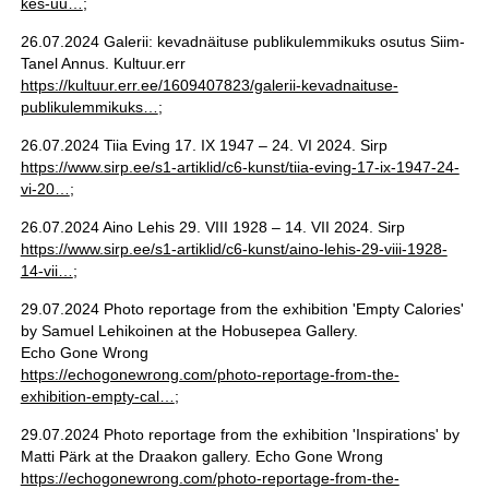
kes-uu…
;
26.07.2024 Galerii: kevadnäituse publikulemmikuks osutus Siim-
Tanel Annus. Kultuur.err
https://kultuur.err.ee/1609407823/galerii-kevadnaituse-
publikulemmikuks…
;
26.07.2024 Tiia Eving 17. IX 1947 – 24. VI 2024. Sirp
https://www.sirp.ee/s1-artiklid/c6-kunst/tiia-eving-17-ix-1947-24-
vi-20…
;
26.07.2024 Aino Lehis 29. VIII 1928 – 14. VII 2024. Sirp
https://www.sirp.ee/s1-artiklid/c6-kunst/aino-lehis-29-viii-1928-
14-vii…
;
29.07.2024 Photo reportage from the exhibition 'Empty Calories'
by Samuel Lehikoinen at the Hobusepea Gallery.
Echo Gone Wrong
https://echogonewrong.com/photo-reportage-from-the-
exhibition-empty-cal…
;
29.07.2024 Photo reportage from the exhibition 'Inspirations' by
Matti Pärk at the Draakon gallery. Echo Gone Wrong
https://echogonewrong.com/photo-reportage-from-the-