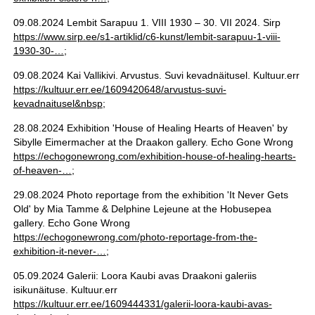
09.08.2024 Lembit Sarapuu 1. VIII 1930 – 30. VII 2024. Sirp
https://www.sirp.ee/s1-artiklid/c6-kunst/lembit-sarapuu-1-viii-
1930-30-…
;
09.08.2024 Kai Vallikivi. Arvustus. Suvi kevadnäitusel. Kultuur.err
https://kultuur.err.ee/1609420648/arvustus-suvi-
kevadnaitusel&nbsp
;
28.08.2024 Exhibition 'House of Healing Hearts of Heaven' by
Sibylle Eimermacher at the Draakon gallery. Echo Gone Wrong
https://echogonewrong.com/exhibition-house-of-healing-hearts-
of-heaven-…
;
29.08.2024 Photo reportage from the exhibition 'It Never Gets
Old' by Mia Tamme & Delphine Lejeune at the Hobusepea
gallery. Echo Gone Wrong
https://echogonewrong.com/photo-reportage-from-the-
exhibition-it-never-…
;
05.09.2024 Galerii: Loora Kaubi avas Draakoni galeriis
isikunäituse. Kultuur.err
https://kultuur.err.ee/1609444331/galerii-loora-kaubi-avas-