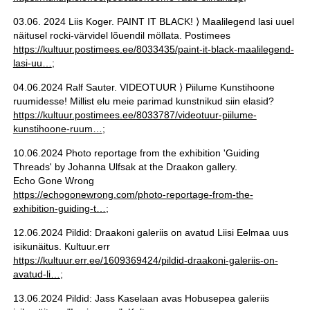
03.06. 2024 Liis Koger. PAINT IT BLACK! ⟩ Maalilegend lasi uuel
näitusel rocki-värvidel lõuendil möllata. Postimees
https://kultuur.postimees.ee/8033435/paint-it-black-maalilegend-
lasi-uu…
;
04.06.2024 Ralf Sauter. VIDEOTUUR ⟩ Piilume Kunstihoone
ruumidesse! Millist elu meie parimad kunstnikud siin elasid?
https://kultuur.postimees.ee/8033787/videotuur-piilume-
kunstihoone-ruum…
;
10.06.2024 Photo reportage from the exhibition 'Guiding
Threads' by Johanna Ulfsak at the Draakon gallery.
Echo Gone Wrong
https://echogonewrong.com/photo-reportage-from-the-
exhibition-guiding-t…
;
12.06.2024 Pildid: Draakoni galeriis on avatud Liisi Eelmaa uus
isikunäitus. Kultuur.err
https://kultuur.err.ee/1609369424/pildid-draakoni-galeriis-on-
avatud-li…
;
13.06.2024 Pildid: Jass Kaselaan avas Hobusepea galeriis