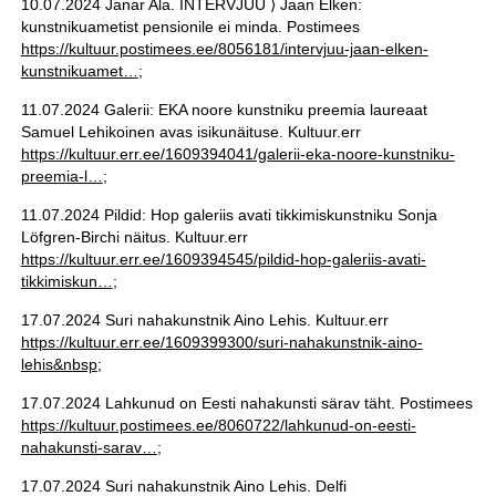
10.07.2024 Janar Ala. INTERVJUU ⟩ Jaan Elken:
kunstnikuametist pensionile ei minda. Postimees
https://kultuur.postimees.ee/8056181/intervjuu-jaan-elken-
kunstnikuamet…
;
11.07.2024 Galerii: EKA noore kunstniku preemia laureaat
Samuel Lehikoinen avas isikunäituse. Kultuur.err
https://kultuur.err.ee/1609394041/galerii-eka-noore-kunstniku-
preemia-l…
;
11.07.2024 Pildid: Hop galeriis avati tikkimiskunstniku Sonja
Löfgren-Birchi näitus. Kultuur.err
https://kultuur.err.ee/1609394545/pildid-hop-galeriis-avati-
tikkimiskun…
;
17.07.2024 Suri nahakunstnik Aino Lehis. Kultuur.err
https://kultuur.err.ee/1609399300/suri-nahakunstnik-aino-
lehis&nbsp
;
17.07.2024 Lahkunud on Eesti nahakunsti särav täht. Postimees
https://kultuur.postimees.ee/8060722/lahkunud-on-eesti-
nahakunsti-sarav…
;
17.07.2024 Suri nahakunstnik Aino Lehis. Delfi