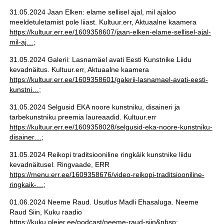
31.05.2024 Jaan Elken: elame sellisel ajal, mil ajaloo
meeldetuletamist pole liiast. Kultuur.err, Aktuaalne kaamera
https://kultuur.err.ee/1609358607/jaan-elken-elame-sellisel-ajal-
mil-aj…
;
31.05.2024 Galerii: Lasnamäel avati Eesti Kunstnike Liidu
kevadnäitus. Kultuur.err, Aktuaalne kaamera
https://kultuur.err.ee/1609358601/galerii-lasnamael-avati-eesti-
kunstni…
;
31.05.2024 Selgusid EKA noore kunstniku, disaineri ja
tarbekunstniku preemia laureaadid. Kultuur.err
https://kultuur.err.ee/1609358028/selgusid-eka-noore-kunstniku-
disainer…
;
31.05.2024 Reikopi traditsiooniline ringkäik kunstnike liidu
kevadnäitusel. Ringvaade, ERR
https://menu.err.ee/1609358676/video-reikopi-traditsiooniline-
ringkaik-…
;
01.06.2024 Neeme Raud. Usutlus Madli Ehasaluga. Neeme
Raud Siin, Kuku raadio
https://kuku.pleier.ee/podcast/neeme-raud-siin&nbsp
;