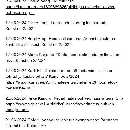
isikunäituse "Isa ja poeg". Kultuur.err
https://kultuur.err.ee/1609369826/pildid-jass-kaselaan-avas-
hobusepea-g…
;
17.06.2024 Oliver Laas. Luba endal küborgiks muutuda.
Kunst.ee 2/2024
17.06.2024 Brigit Arop. Heas seltskonnas. Armastusluuletus
kontakti otsimisest. Kunst.ee 2/2024
17.06.2024 Maris Karjatse. "Kodu, see ei ole koda, millel aken,
uks". Kunst.ee 2/2024
17.06.2024 Kadi-Ell Tähiste. Loometöö toetamine – mis on
tehtud ja kuidas edasi? Kunst.ee 2/2024
https://ajakirikunst.ee/?c=kunstee-numbrid&l=et&t=loometoo-
toetamine--m…
;
21.06.2024 Kirke Kangro. Kevadnäitus puhkeb taas ja taas. Sirp
https://www.sirp.ee/s1-artiklid/c6-kunst/kevadnaitus-puhkeb-
taas-ja-taa…
;
21.06.2024 Galerii: Vabaduse galeriis avanes Anne Parmasto
isikunäitus. Kultuur.err