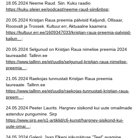
18.05.2024 Neeme Raud. Siin. Kuku raadio
https://kuku.pleier.ee/podcast/neeme-raud-siin&nbsp
;
20.05.2024 Kristjan Raua preemia pälvisid Kaljundi, Ollisaar,
Roosvalt ja Trossek. Kultuur.err, Aktuaalne kaamera
https://kultuur.err.ee/1609347033/kristjan-raua-preemia-palvisid-
kaljun…
;
20.05.2024 Selgunud on Kristjan Raua nimelise preemia 2024
laureaadid. Tallinn.ee
https://www.tallinn.ee/et/uudis/selgunud-kristjan-raua-nimelise-
preemia…
;
21.05.2024 Raekojas tunnustati Kristjan Raua preemia
laureaate. Tallinn.ee
https://www.tallinn.ee/et/uudis/raekojas-tunnustati-kristjan-raua-
preem…
;
24.05.2024 Peeter Laurits. Hargnev sisikond kui uute omailmade
astenduv pungumine. Sirp
https://www.sirp.ee/s1-artiklid/c6-kunst/hargnev-sisikond-kui-
uute-omai…
;
24.05.2024 Galerii: Jaan Elkeni isikunäituse "Teel" avamine