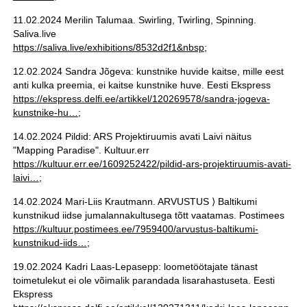
11.02.2024 Merilin Talumaa. Swirling, Twirling, Spinning.
Saliva.live
https://saliva.live/exhibitions/8532d2f1&nbsp
;
12.02.2024 Sandra Jõgeva: kunstnike huvide kaitse, mille eest
anti kulka preemia, ei kaitse kunstnike huve. Eesti Ekspress
https://ekspress.delfi.ee/artikkel/120269578/sandra-jogeva-
kunstnike-hu…
;
14.02.2024 Pildid: ARS Projektiruumis avati Laivi näitus
"Mapping Paradise". Kultuur.err
https://kultuur.err.ee/1609252422/pildid-ars-projektiruumis-avati-
laivi…
;
14.02.2024 Mari-Liis Krautmann. ARVUSTUS ⟩ Baltikumi
kunstnikud iidse jumalannakultusega tõtt vaatamas. Postimees
https://kultuur.postimees.ee/7959400/arvustus-baltikumi-
kunstnikud-iids…
;
19.02.2024 Kadri Laas-Lepasepp: loometöötajate tänast
toimetulekut ei ole võimalik parandada lisarahastuseta. Eesti
Ekspress