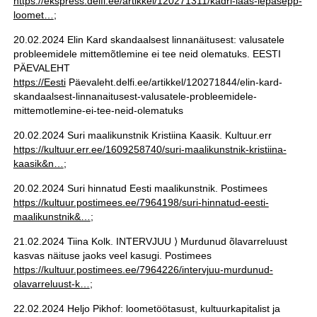
https://ekspress.delfi.ee/artikkel/120271311/kadri-laas-lepasepp-
loomet…
;
20.02.2024 Elin Kard skandaalsest linnanäitusest: valusatele
probleemidele mittemõtlemine ei tee neid olematuks. EESTI
PÄEVALEHT
https://Eesti
Päevaleht.delfi.ee/artikkel/120271844/elin-kard-
skandaalsest-linnanaitusest-valusatele-probleemidele-
mittemotlemine-ei-tee-neid-olematuks
20.02.2024 Suri maalikunstnik Kristiina Kaasik. Kultuur.err
https://kultuur.err.ee/1609258740/suri-maalikunstnik-kristiina-
kaasik&n…
;
20.02.2024 Suri hinnatud Eesti maalikunstnik. Postimees
https://kultuur.postimees.ee/7964198/suri-hinnatud-eesti-
maalikunstnik&…
;
21.02.2024 Tiina Kolk. INTERVJUU ⟩ Murdunud õlavarreluust
kasvas näituse jaoks veel kasugi. Postimees
https://kultuur.postimees.ee/7964226/intervjuu-murdunud-
olavarreluust-k…
;
22.02.2024 Heljo Pikhof: loometöötasust, kultuurkapitalist ja