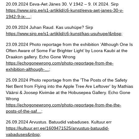
20.09.2024 Eeva-Aet Jänes 30. V 1942 – 9. IX 2024. Sirp
https://www.sirp.ee/s1-artiklid/c6-kunst/eeva-aet-janes-30-v-
1942-9-ix-…
;
20.09.2024 Juhan Raud. Kas usuhüpe? Sirp
https://www.sirp.ee/s1-artiklid/c6-kunst/kas-usuhupe/&nbsp
;
23.09.2024 Photo reportage from the exhibition ‘Although One Is
Often Aware of Some Far Brighter Light’ by Loora Kaubi at the
Draakon gallery. Echo Gone Wrong
https://echogonewrong.com/photo-reportage-from-the-
exhibition-although-…
;
25.09.2024 Photo reportage from the 'The Posts of the Safety
Net Bent from Flying into the Apple Tree Are Leftover' by Mathias
Väärsi & Joosep Kivimäe at the Hobusepea Gallery. Echo Gone
Wrong
https://echogonewrong.com/photo-reportage-from-the-the-
posts-of-the-saf…
;
26.09.2024 Arvustus. Batuudid vabaduses. Kultuur.err
https://kultuur.err.ee/1609471525/arvustus-batuudid-
vabaduses&nbsp
;