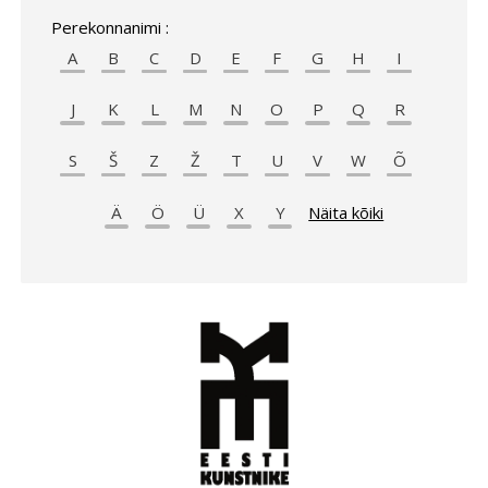
Perekonnanimi :
A
B
C
D
E
F
G
H
I
J
K
L
M
N
O
P
Q
R
S
Š
Z
Ž
T
U
V
W
Õ
Ä
Ö
Ü
X
Y
Näita kõiki