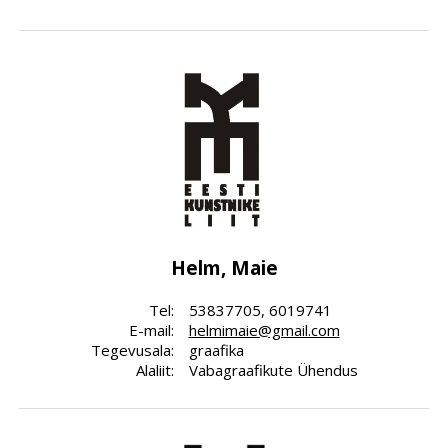
Helm, Maie
Tel:
53837705, 6019741
E-mail:
helmimaie@gmail.com
Tegevusala:
graafika
Alaliit:
Vabagraafikute Ühendus