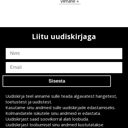
Last
viimane »
page
Liitu uudiskirjaga
subscriber
name
subscriber
email
Uudiskirja teel anname sulle teada algavatest hangetest,
toetustest ja uudistest.
Kasutame sinu andmed sulle uudiskirjade edastamiseks.
Kolmandatele isikutele sinu andmeid ei edastata.
Uudiskirjast saad soovikorral alati loobuda.
Uudiskirjast loobumisel sinu andmed kustutatakse