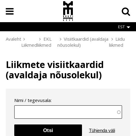
Skip
to
main
content
EST
Avaleht
EKL
Visiitkaardid (avaldaja
Liidu
Breadcrumb
Liikmed
liikmed
nõusolekul)
liikmed
Liikmete visiitkaardid
(avaldaja nõusolekul)
Nimi / tegevusala: