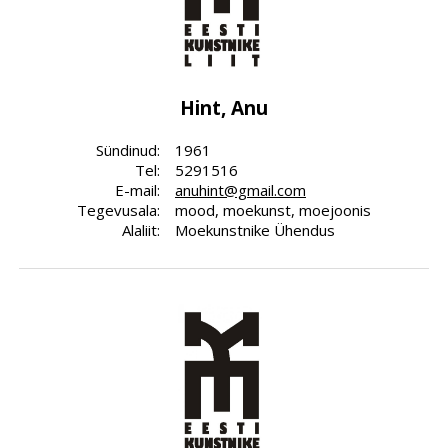
Hint, Anu
Sündinud:
1961
Tel:
5291516
E-mail:
anuhint@gmail.com
Tegevusala:
mood, moekunst, moejoonis
Alaliit:
Moekunstnike Ühendus