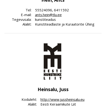
Tel:
55524096, 6411592
E-mail:
ants.hein@tlu.ee
Tegevusala:
kunstiteadus
Alaliit:
Kunstiteadlaste ja Kuraatorite Ühing
Heinsalu, Juss
Koduleht:
http://www.jussheinsalu.eu
Alaliit:
Eesti Keraamikute Liit