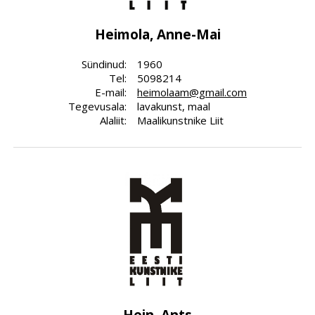
Heimola, Anne-Mai
Sündinud:
1960
Tel:
5098214
E-mail:
heimolaam@gmail.com
Tegevusala:
lavakunst, maal
Alaliit:
Maalikunstnike Liit
Hein, Ants