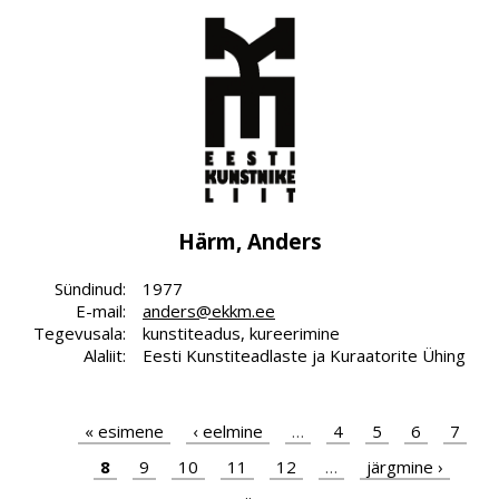
Härm, Anders
Sündinud:
1977
E-mail:
anders@ekkm.ee
Tegevusala:
kunstiteadus, kureerimine
Alaliit:
Eesti Kunstiteadlaste ja Kuraatorite Ühing
Pagination
First
« esimene
Previous
‹ eelmine
…
Page
4
Page
5
Page
6
Page
7
page
page
Page
8
Page
9
Page
10
Page
11
Page
12
…
Next
järgmine ›
page