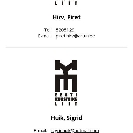
Hirv, Piret
Tel:
5205129
E-mail:
piret.hirv@artun.ee
Huik, Sigrid
E-mail:
sigridhuik@hotmail.com