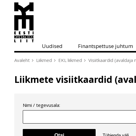
Skip
to
main
content
Uudised
Finantspettuse juhtum
Avaleht
Liikmed
EKL liikmed
Visiitkaardid (avaldaja 
Breadcrumb
Liikmete visiitkaardid (ava
Nimi / tegevusala: