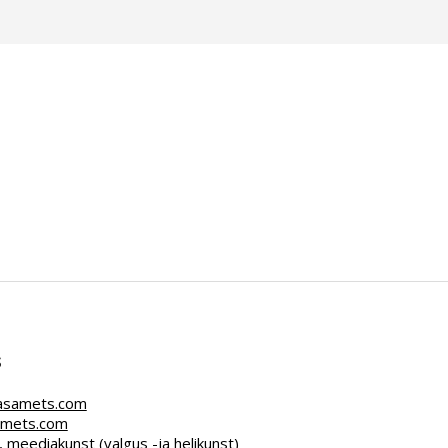
s
asamets.com
amets.com
 meediakunst (valgus -ja helikunst)