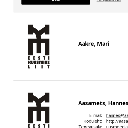
Aakre, Mari
Aasamets, Hanne
E-mail:
hannes@a
Koduleht:
http://aas
Tegevusala:
uusmeedia,