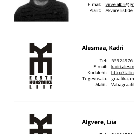
E-mail:
virve.albri@g
Alaliit:
Akvarellistid
Alesmaa, Kadri
Tel:
55924976
E-mail:
kadri.ales
Koduleht:
http://tall
Tegevusala:
graafika, m
Alaliit:
Vabagraafik
Algvere, Liia