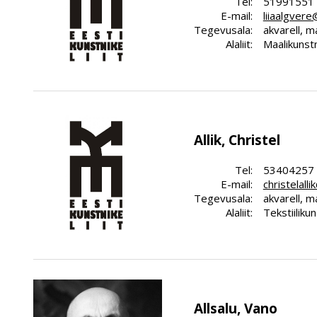
Tel:
51991551
E-mail:
liiaalgver
Tegevusala:
akvarell, m
Alaliit:
Maalikunstn
Allik, Christel
Tel:
53404257
E-mail:
christelall
Tegevusala:
akvarell, ma
Alaliit:
Tekstiiliku
Allsalu, Vano