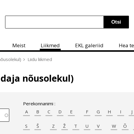
Meist
Liikmed
EKL galeriid
Hea t
nõusolekul)
Liidu liikmed
ldaja nõusolekul)
Perekonnanimi :
A
B
C
D
E
F
G
H
I
J
S
Š
Z
Ž
T
U
V
W
Õ