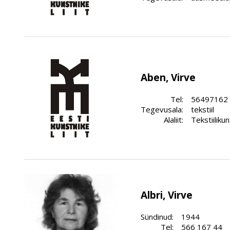
Aben, Virve
Tel:
56497162
Tegevusala:
tekstiil
Alaliit:
Tekstiiliku
Albri, Virve
Sündinud:
1944
Tel:
566 167 44