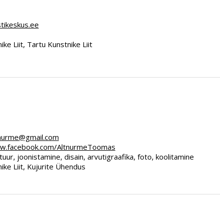
tikeskus.ee
ike Liit, Tartu Kunstnike Liit
nurme@gmail.com
ww.facebook.com/AltnurmeToomas
tuur, joonistamine, disain, arvutigraafika, foto, koolitamine
ike Liit, Kujurite Ühendus