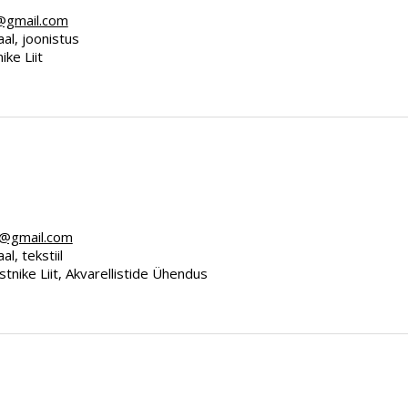
e@gmail.com
aal, joonistus
ike Liit
ik@gmail.com
al, tekstiil
nstnike Liit, Akvarellistide Ühendus