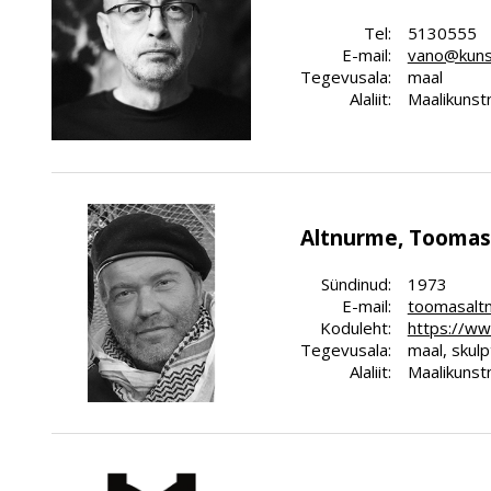
Tel:
5130555
E-mail:
vano@kuns
Tegevusala:
maal
Alaliit:
Maalikunstn
Altnurme, Toomas
Sündinud:
1973
E-mail:
toomasalt
Koduleht:
https://w
Tegevusala:
maal, skulp
Alaliit:
Maalikunstn