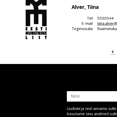
Alver, Tiina
Tel:
5530544
E-mail:
tiina.alver
Tegevusala:
Raamatukuj
Paginati
Pa
1
subscriber
name
Uudiskirja teel anname sull
Kasutame sinu andmed sulle 