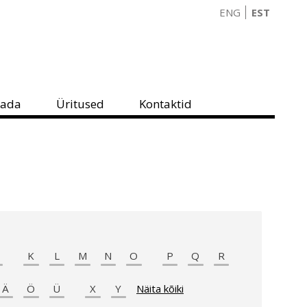
ENG
EST
eada
Üritused
Kontaktid
K
L
M
N
O
P
Q
R
Ä
Ö
Ü
X
Y
Näita kõiki