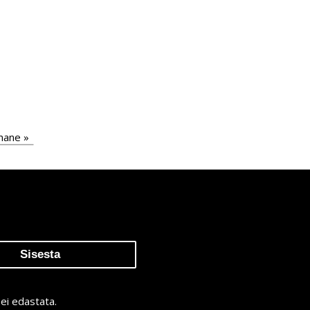
st
mane »
ge
ei edastata.