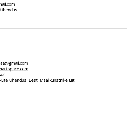
mail.com
e Ühendus
maa@gmail.com
innartspace.com
aal
ute Ühendus, Eesti Maalikunstnike Liit