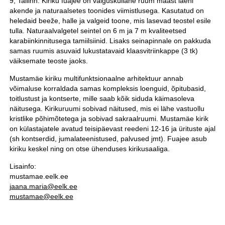
9, Tallinn. Kiriku fuajee on valgusküllane ruum maast laeni
akende ja naturaalsetes toonides viimistlusega. Kasutatud on
heledaid beeže, halle ja valgeid toone, mis lasevad teostel esile
tulla. Naturaalvalgetel seintel on 6 m ja 7 m kvaliteetsed
karabiinkinnitusega tamiilsiinid. Lisaks seinapinnale on pakkuda
samas ruumis asuvaid lukustatavaid klaasvitriinkappe (3 tk)
väiksemate teoste jaoks.
Mustamäe kiriku multifunktsionaalne arhitektuur annab
võimaluse korraldada samas kompleksis loenguid, õpitubasid,
toitlustust ja kontserte, mille saab kõik siduda käimasoleva
näitusega. Kirikuruumi sobivad näitused, mis ei lähe vastuollu
kristlike põhimõtetega ja sobivad sakraalruumi. Mustamäe kirik
on külastajatele avatud teisipäevast reedeni 12-16 ja ürituste ajal
(sh kontserdid, jumalateenistused, palvused jmt). Fuajee asub
kiriku keskel ning on otse ühenduses kirikusaaliga.
Lisainfo:
mustamae.eelk.ee
jaana.maria@eelk.ee
mustamae@eelk.ee