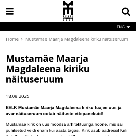
Skip
to
main
content
ENG
Home
Mustamäe Maarja Magdaleena kiriku näituseruum
Breadcrumb
Mustamäe Maarja
Magdaleena kiriku
näituseruum
18.08.2025
EELK Mustamäe Maarja Magdaleena kiriku fuajee uus ja
avar näituseruum ootab näituste ettepanekuid!
Mustamäe kirik on uus moodsa arhitektuuriga hoone, mis sai
pühitsetud veidi enam kui aasta tagasi. Kirik asub aadressil Kiili