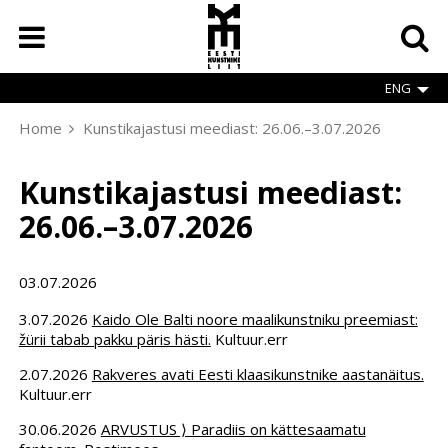
Skip
to
main
content
ENG
Home
Kunstikajastusi meediast: 26.06.–3.07.2026
Breadcrumb
Kunstikajastusi meediast:
26.06.–3.07.2026
03.07.2026
3.07.2026
Kaido Ole Balti noore maalikunstniku preemiast:
žürii tabab pakku päris hästi.
Kultuur.err
2.07.2026
Rakveres avati Eesti klaasikunstnike aastanäitus.
Kultuur.err
30.06.2026
ARVUSTUS ⟩ Paradiis on kättesaamatu