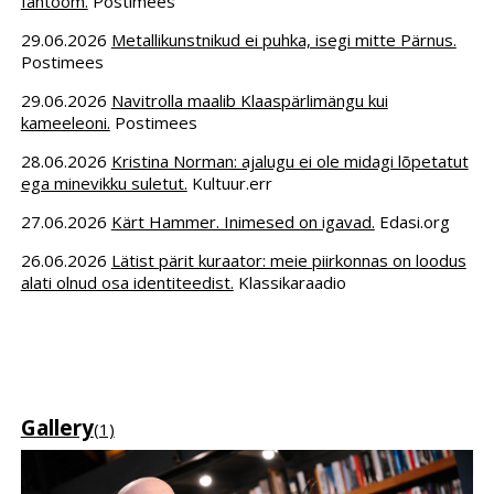
fantoom.
Postimees
29.06.2026
Metallikunstnikud ei puhka, isegi mitte Pärnus.
Postimees
29.06.2026
Navitrolla maalib Klaaspärlimängu kui
kameeleoni.
Postimees
28.06.2026
Kristina Norman: ajalugu ei ole midagi lõpetatut
ega minevikku suletut.
Kultuur.err
27.06.2026
Kärt Hammer. Inimesed on igavad.
Edasi.org
26.06.2026
Lätist pärit kuraator: meie piirkonnas on loodus
alati olnud osa identiteedist.
Klassikaraadio
Gallery
(1)